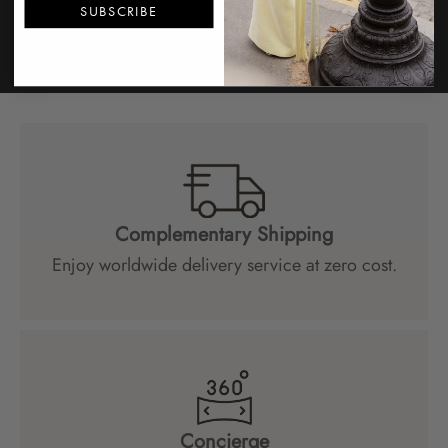
إثراء مشهد ...
SUBSCRIBE
Read more
Complementary Shipping
Enjoy worldwide delivery service at zero cost.
Concierge