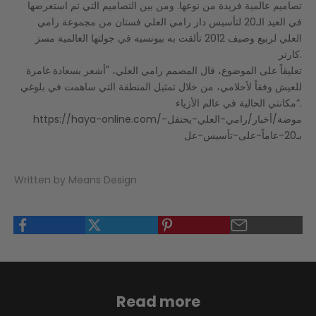
تصاميم عالمية فريدة من نوعها. ومن بين التصاميم التي تم استعرضها
في العيد الـ20 لتأسيس دار رامي العلي فستان من مجموعة رامي
العلي لربيع وصيف 2012 تألقت به بيونسيه في جولتها العالمية مسز
كارتر.
تعليقاً على الموضوع، قال المصمم رامي العلي، "أشعر بسعادة غامرة
للعيش وفقاً لأحلامي، من خلال تمثيل المنطقة التي ساهمت في بلوغي
مكانتي الحالية في عالم الأزياء”.
https://haya-online.com/موضة/أخبار/رامي-العلي-يحتفل-
بـ20-عاماً-على-تأسيس-عل
Written by Means Design
Read more