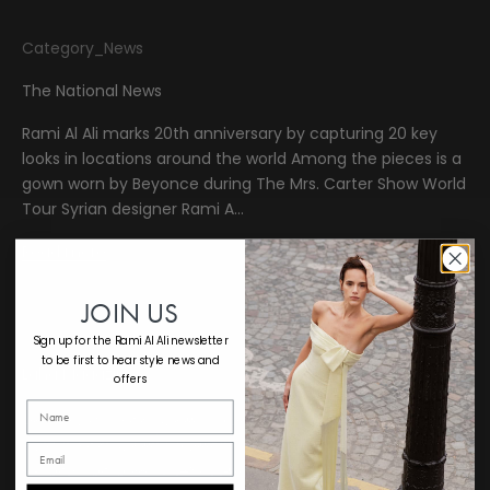
Category_News
The National News
Rami Al Ali marks 20th anniversary by capturing 20 key
looks in locations around the world Among the pieces is a
gown worn by Beyonce during The Mrs. Carter Show World
Tour Syrian designer Rami A...
Read more
JOIN US
Category_News
Sign up for the Rami Al Ali newsletter
to be first to hear style news and
Laha Magazine
offers
رامي العلي يحتفل بالذكرى العشرين لتأسيس علامته التجارية يحتفل
مصمم الأزياء رامي العلي بالذكرى العشرين لتأسيس علامته التجارية
التي تحمل اسمه، حيث نجح المبدع السوري طوال عقدين من الزمن في