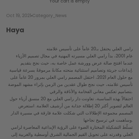
Your cart is empty
Oct 19, 2021
Category_News
Haya
رامي العلي يحتفل بـ20 عاماً على تأسيس علامته
عام 2001، بدأ رامي العلي مسيرته المهنية في مجال تصميم الأزياء
عندما افتتح صالة عرض وورشة عمل خاصة به، حيث نجح بتقديم
إبداعات جريئة وتصاميم استثنائية منحته مكانةً مرموقةً بسرعة قياسية.
مع حلول العام 2021، احتفل المصمم رامي العلي بمرور 20 عاماً على
تأسيس علامته، حيث نجح طوال عقدين من الزمن بإثراء مشهد الموضة
بتصاميم تعكس معاني الفخامة والأناقة والرقي.
احتفالاً بهذه المناسبة، تعاونت دار رامي العلي مع 20 منسق أزياء حول
العالم لتصوير أكثر 20 إطلالة جذابة من أرشيف العلامة. استعرض
المصمم مجموعة الإطلالات التي شكلت علامة فارقة في مسيرة الدار
وساهمت في ترسيخ نجاحها.
تسلّط التشكيلة المختارة الضوء على الرؤية الإبداعية المعاصرة لرامي
العلي وقدرته على تحويل القيم الجمالية الشرق أوسطية والغربية إلى