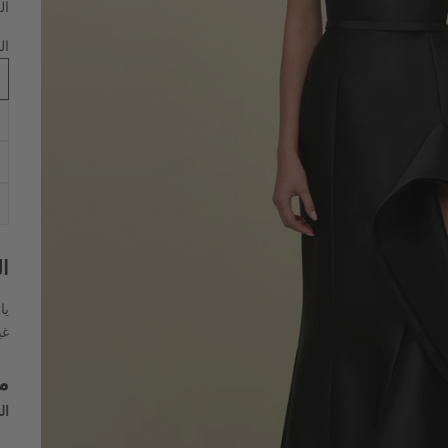
ال
ال
ا
يا
غي
م
ال