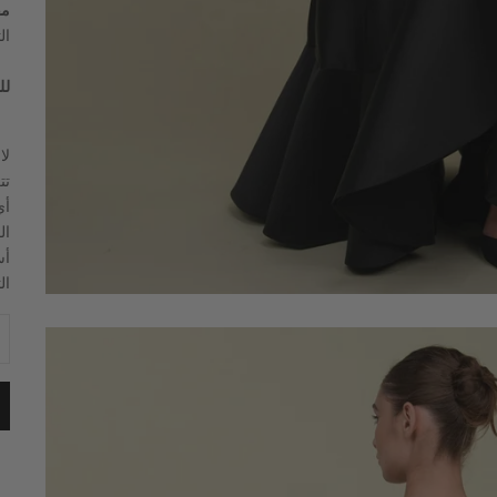
م
التنورة 
لل
لا
أي
أس
ال
خف