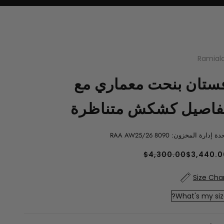
Ramiala
ستان بنحت معماري مع
فاصيل كشكش متناظرة
ة إدارة المخزون: RAA AW25/26 8090
سعر بعد الخصم
السعر قبل الخصم
$4,300.00
$3,440.0
Size Cha
What's my siz