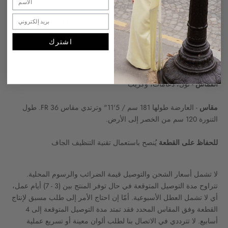
تصميم مكشوف الكتفين مع تول ناعم منسدل يلتف حول الكورسيه
المُهيكل والمزوّد بالدعامات، بأسلوب ببلوم يضيف حجماً وتحديداً عند
الوركين ومزين بتطريزات خرزية وقصّات زخرفية. تنورة عمودية
اشترك
انسيابية تنسدل حتى الأرض مع شق خلفي.
معلومات إضافية
القماش
- تول، دعامات، وكريب
مقاس
- العارضة طولها 181 سم / 5'11" وترتدي مقاس FR 36. طول
التنورة 120 سم من الخصر إلى الأرض.
للحفاظ على القطعة
يُنصح باستعمال تقنية التنظيف الجاف
لا تشمل أسعار الشحن والتوصيل قيمة الضرائب والرسوم المحلية.
تتراوح مدة التوصيل المتوقعة في حال توفر المنتج بين (3 - 7) أيام عمل،
أي لا تشمل العطل الأسبوعية. أمّا إن احتاج الأمر إلى طلب مسبق لإنتاج
القطعة وفق المقاس المحدد فقد تمتد مدة التوصيل المتوقعة إلى 4
أسابيع. لا تترددي في الاتصال بنا لطلب ألوان معينة أو تسريع عملية